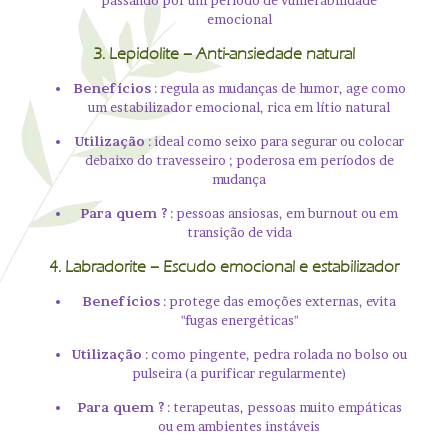
passando por um período de vulnerabilidade
emocional
3.
Lepidolite
– Anti-ansiedade natural
Benefícios
: regula as mudanças de humor, age como
um estabilizador emocional, rica em lítio natural
Utilização
: ideal como seixo para segurar ou colocar
debaixo do travesseiro ; poderosa em períodos de
mudança
Para quem ?
: pessoas ansiosas, em burnout ou em
transição de vida
4.
Labradorite
– Escudo emocional e estabilizador
Benefícios
: protege das emoções externas, evita
"fugas energéticas"
Utilização
: como pingente, pedra rolada no bolso ou
pulseira (a purificar regularmente)
Para quem ?
: terapeutas, pessoas muito empáticas
ou em ambientes instáveis