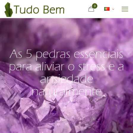
0
As 5 pedras essenciais
para aliviar o stress e a
ansiedade
naturalmente