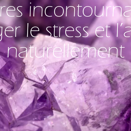
rres incontourn
er le stress et l’
naturellement