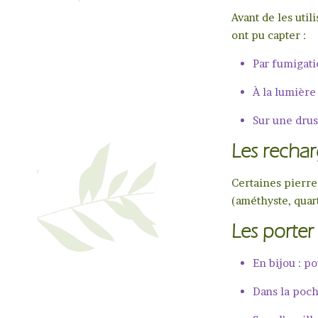
Avant de les utili
ont pu capter :
Par fumigati
À la lumière
Sur une drus
Les rechar
Certaines pierres
(améthyste, quar
Les porter
En bijou : p
Dans la poch