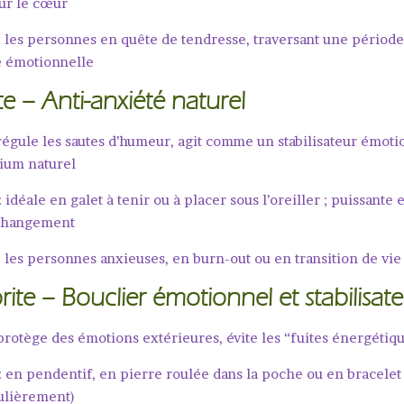
ur le cœur
: les personnes en quête de tendresse, traversant une périod
é émotionnelle
te
– Anti-anxiété naturel
régule les sautes d’humeur, agit comme un stabilisateur émoti
hium naturel
: idéale en galet à tenir ou à placer sous l’oreiller ; puissante 
 changement
: les personnes anxieuses, en burn-out ou en transition de vie
rite
– Bouclier émotionnel et stabilisat
protège des émotions extérieures, évite les “fuites énergétiq
: en pendentif, en pierre roulée dans la poche ou en bracelet
ulièrement)