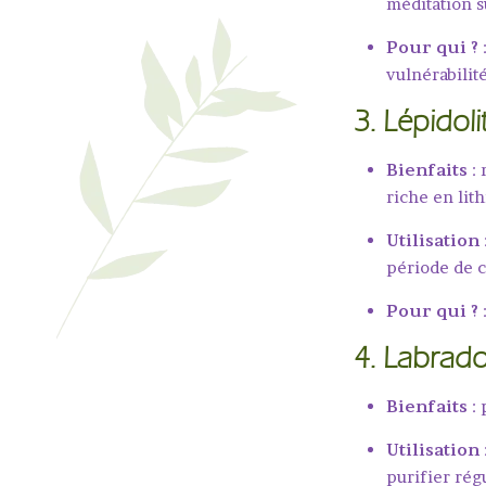
méditation s
Pour qui ?
vulnérabilit
3.
Lépidoli
Bienfaits
: 
riche en lit
Utilisation
période de
Pour qui ?
4.
Labrado
Bienfaits
: 
Utilisation
purifier rég