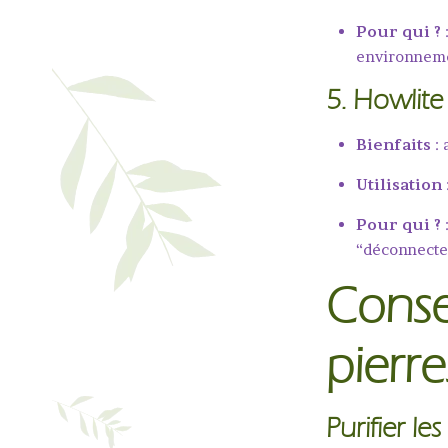
Pour qui ?
environneme
5.
Howlite
Bienfaits
: 
Utilisation
Pour qui ?
“déconnecte
Consei
pierr
Purifier les