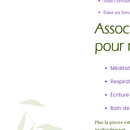
Sous l’oreill
Dans un lieu
Associ
pour r
Méditat
Respira
Écriture
Bain de
Plus la pierre e
profondément.