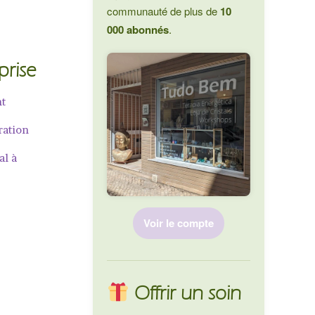
communauté de plus de
10
000 abonnés
.
prise
nt
ration
al à
Voir le compte
Offrir un soin