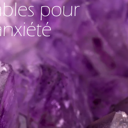
ables pour
anxiété