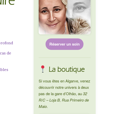
ire
profond
Réserver un soin
 cas de
La boutique
ibles
Si vous êtes en Algarve, venez
découvrir notre univers à deux
pas de la gare d’Olhão, au
32
R/C – Loja B, Rua Primeiro de
Maio
.