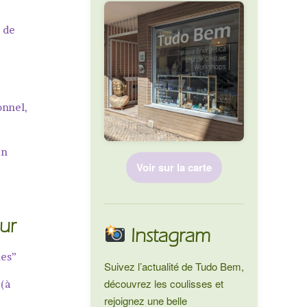
e de
onnel,
en
Voir sur la carte
eur
Instagram
ues”
Suivez l’actualité de Tudo Bem,
découvrez les coulisses et
 (à
rejoignez une belle