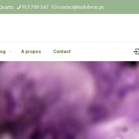
Quartz
913 700 547
contact@tudobem.pt
log
A propos
Contact