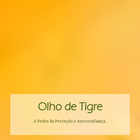
Olho de Tigre
A Pedra da Proteção e Autoconfiança.