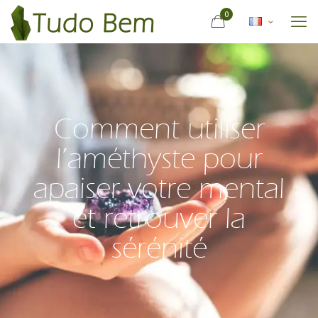
0
Comment utiliser
l’améthyste pour
apaiser votre mental
et retrouver la
sérénité