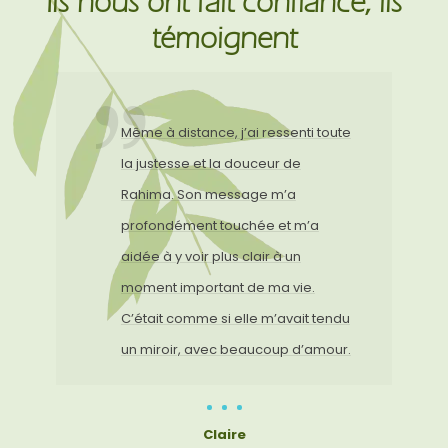
Ils nous ont fait confiance, ils
témoignent
Même à distance, j’ai ressenti toute
la justesse et la douceur de
Rahima. Son message m’a
profondément touchée et m’a
aidée à y voir plus clair à un
moment important de ma vie.
C’était comme si elle m’avait tendu
un miroir, avec beaucoup d’amour.
Claire