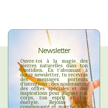
Newsletter
Ouvre-toi à la magie des
pierres naturelles dans ton
quotidien. En t'abonnant à
notre newsletter, tu recevras
des messages porteurs
d'intentions : des nouveautés,
des offres spéciales et des
inspirations pour aligner ton
corps, ton esprit et ton
énergie. Rejoins notre
communauté et marche avec